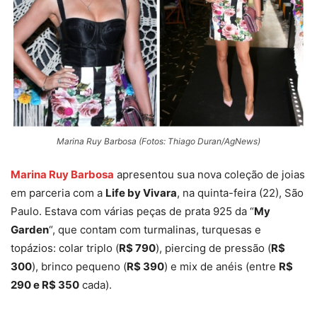
Marina Ruy Barbosa (Fotos: Thiago Duran/AgNews)
Marina Ruy Barbosa
apresentou sua nova coleção de joias
em parceria com a
Life by Vivara
, na quinta-feira (22), São
Paulo. Estava com várias peças de prata 925 da “
My
Garden
“, que contam com turmalinas, turquesas e
topázios: colar triplo (
R$ 790
), piercing de pressão (
R$
300
), brinco pequeno (
R$ 390
) e mix de anéis (entre
R$
290 e R$ 350
cada).