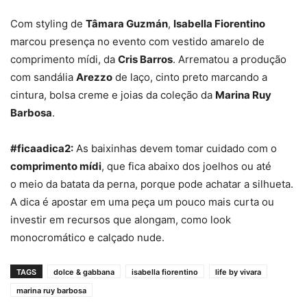
Com styling de
Tâmara Guzmán
,
Isabella Fiorentino
marcou presença no evento com vestido amarelo de
comprimento mídi, da
Cris Barros
. Arrematou a produção
com sandália
Arezzo
de laço, cinto preto marcando a
cintura, bolsa creme e joias da coleção da
Marina Ruy
Barbosa
.
#ficaadica2:
As baixinhas devem tomar cuidado com o
comprimento mídi
, que fica abaixo dos joelhos ou até
o meio da batata da perna, porque pode achatar a silhueta.
A dica é apostar em uma peça um pouco mais curta ou
investir em recursos que alongam, como look
monocromático e calçado nude.
TAGS
dolce & gabbana
isabella fiorentino
life by vivara
marina ruy barbosa