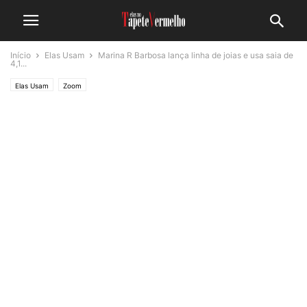
Início
Elas Usam
Marina R Barbosa lança linha de joias e usa saia de
4,1...
Elas Usam
Zoom