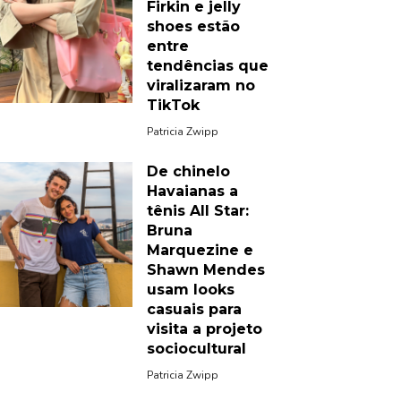
Firkin e jelly
shoes estão
entre
tendências que
viralizaram no
TikTok
Patricia Zwipp
De chinelo
Havaianas a
tênis All Star:
Bruna
Marquezine e
Shawn Mendes
usam looks
casuais para
visita a projeto
sociocultural
Patricia Zwipp