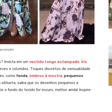
Reprodução)
s? Invista em um
vestido longo estampado
.
Íris
ves e coloridos. Toques discretos de sensualidade
tes, como
fenda
,
ombros à mostra
,
pequenos
a silhueta, saiba que os desenhos pequenos e
 o fundo do tecido for escuro, melhor ainda! Inspire-