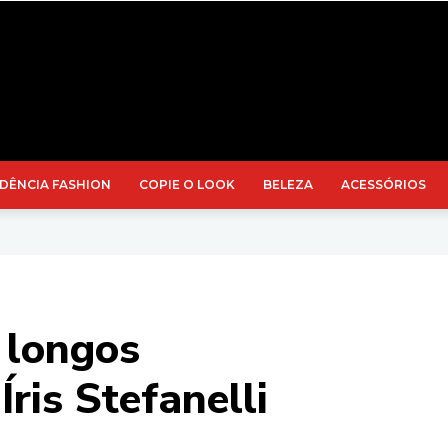
DÊNCIA FASHION
COPIE O LOOK
BELEZA
ACESSÓRIOS
 longos
ris Stefanelli