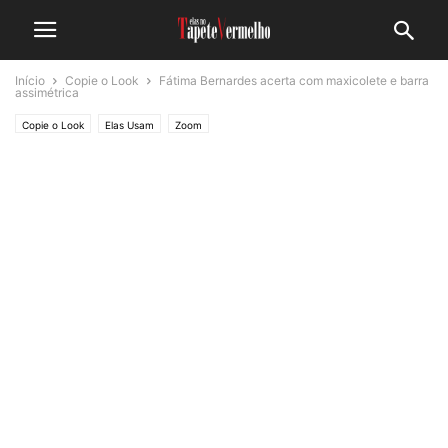
Início
Copie o Look
Fátima Bernardes acerta com maxicolete e barra
assimétrica
Copie o Look
Elas Usam
Zoom