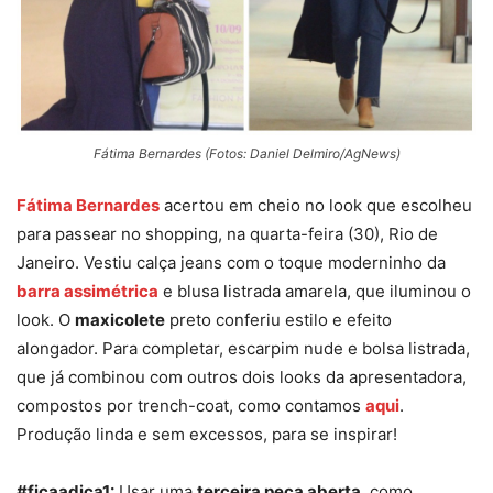
Fátima Bernardes (Fotos: Daniel Delmiro/AgNews)
Fátima Bernardes
acertou em cheio no look que escolheu
para passear no shopping, na quarta-feira (30), Rio de
Janeiro. Vestiu calça jeans com o toque moderninho da
barra assimétrica
e blusa listrada amarela, que iluminou o
look. O
maxicolete
preto conferiu estilo e efeito
alongador. Para completar, escarpim nude e bolsa listrada,
que já combinou com outros dois looks da apresentadora,
compostos por trench-coat, como contamos
aqui
.
Produção linda e sem excessos, para se inspirar!
#ficaadica1:
Usar uma
terceira peça aberta
, como