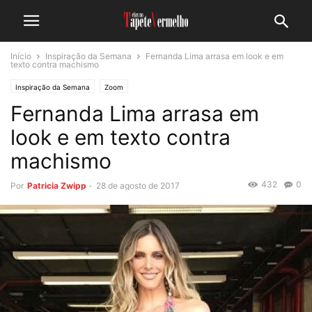
Início
Inspiração da Semana
Fernanda Lima arrasa em look e em
texto contra machismo
Inspiração da Semana
Zoom
Fernanda Lima arrasa em
look e em texto contra
machismo
432
0
Por
Patricia Zwipp
-
28 de agosto de 2017