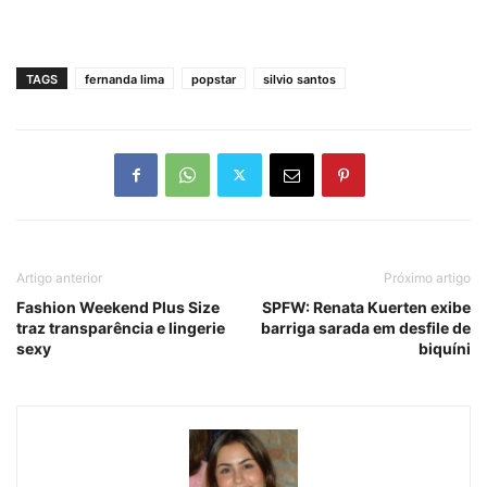
TAGS
fernanda lima
popstar
silvio santos
Artigo anterior
Próximo artigo
Fashion Weekend Plus Size
SPFW: Renata Kuerten exibe
traz transparência e lingerie
barriga sarada em desfile de
sexy
biquíni