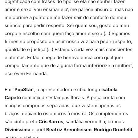
objetificada com frases do tipo ‘se ela não souber fazer
amor e sexo, vou ensinar ela’, me parece absurdo, mas não
me oprime a ponto de me fazer sair do conforto do meu
silêncio para pedir respeito. Sei quem sou, gosto do meu
corpo e escolho com quem faço amor e sexo (…) Sigamos
firmes no propósito de usar nossa voz para pedir respeito,
igualdade e justiça (…) Estamos cada vez mais conscientes
e atentas. Então, chega de benevolência com qualquer
comportamento que de alguma forma inferiorize a mulher”,
escreveu Fernanda.
Em “
PopStar
“, a apresentadora exibiu longo
Isabela
Capeto
com mix de estampas florais. A peça conta com
mangas compridas separadas, que vestem apenas os
braços, deixando os ombros à mostra. Os complementos
são cinto preto
Cris Barros
, sandália vermelha, brincos
Diviníssima
e anel
Beatriz Brennheisen
.
Rodrigo Grünfeld
assina o styling.