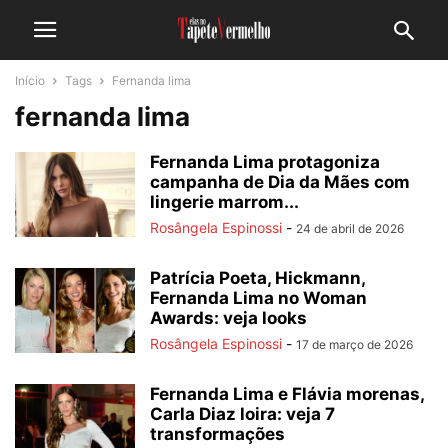
Início
Tags
Fernanda lima
fernanda lima
Fernanda Lima protagoniza
campanha de Dia da Mães com
lingerie marrom...
Rosângela Espinossi
-
24 de abril de 2026
Patrícia Poeta, Hickmann,
Fernanda Lima no Woman
Awards: veja looks
Rosângela Espinossi
-
17 de março de 2026
Fernanda Lima e Flávia morenas,
Carla Diaz loira: veja 7
transformações