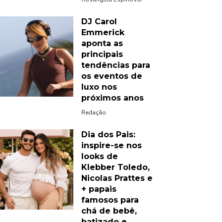
DJ Carol
Emmerick
aponta as
principais
tendências para
os eventos de
luxo nos
próximos anos
Redação
Dia dos Pais:
inspire-se nos
looks de
Klebber Toledo,
Nicolas Prattes e
+ papais
famosos para
chá de bebê,
batizado e