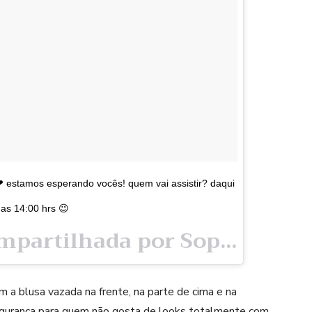
 estamos esperando vocês! quem vai assistir? daqui
 as 14:00 hrs 😉
Uma publicação compartilhada por Sophia Abrahão (@sophiaabrahao) em
 a blusa vazada na frente, na parte de cima e na
 segurança para quem não gosta de looks totalmente com