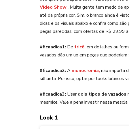
Vídeo Show
. Muita gente tem medo de apo
até da própria cor. Sim, o branco ainda é vi
dicas e os visuais abaixo e confira como são 
peças parecidas, com ofertas de R$ 29,99 
#ficaadica1:
De
tricô
, em detalhes ou form
vazados dão um up em peças que poderiam 
#ficaadica2:
A
monocromia,
não importa d
silhueta. Por isso, optar por looks brancos 
#ficaadica3:
Usar
dois tipos de vazados
n
mesmice. Vale a pena investir nessa mescla
Look 1