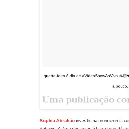
quarta-feira é dia de #VídeoShowAoVivo 🙏🏻❤
a pouco,
Sophia Abrahão
investiu na monocromia com
debaixo. A área dos seios é lisa, o que dá