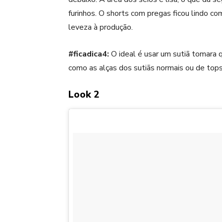
furinhos. O shorts com pregas ficou lindo co
leveza à produção.
#ficadica4:
O ideal é usar um sutiã tomara q
como as alças dos sutiãs normais ou de top
Look 2