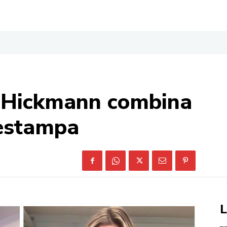
a Hickmann combina
 estampa
L