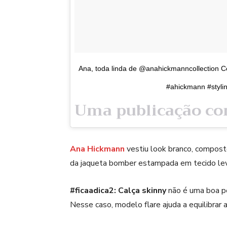
Ana, toda linda de @anahickmanncollection 
#ahickmann #styli
Ana Hickmann
vestiu look branco, composto
da jaqueta bomber estampada em tecido le
#ficaadica2:
Calça skinny
não é uma boa pe
Nesse caso, modelo flare ajuda a equilibrar a