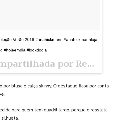
Coleção Verão 2018 #anahickmann #anahickmannloja
ng #hojeemdia #lookdodia
Uma publicação compartilhada por Renata Lima ® (@renata.caldeira.lima) em
 por blusa e calça skinny. O destaque ficou por conta
ve.
dida para quem tem quadril largo, porque o ressalta.
 silhueta.