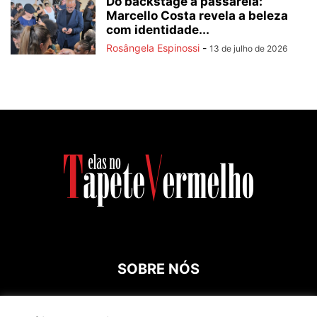
Do backstage à passarela:
Marcello Costa revela a beleza
com identidade...
Rosângela Espinossi
-
13 de julho de 2026
SOBRE NÓS
Contato:
roespinossi@yahoo.com.br