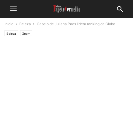
Início
Beleza
Cabelo de Juliana Paes lidera ranking da Globo
Beleza
Zoom