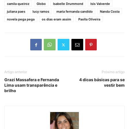
camila queiroz
Globo
Isabelle Drummond
Isis Valverde
juliana paes
lucy ramos
maria fernanda candido
Nanda Costa
novela pega pega
os dias eram assim
Paolla Oliveira
Artigo anterior
Próximo artigo
Grazi Massafera e Fernanda
4 dicas básicas para se
Lima usam transparência e
vestir bem
brilho