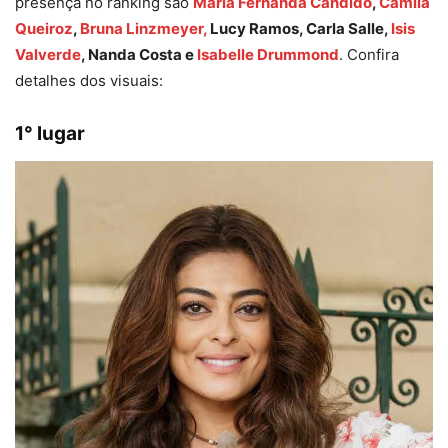
presença no ranking são
Maria Fernanda Cândido
,
Camila
Queiroz
,
Bruna Linzmeyer,
Lucy Ramos, Carla Salle,
Isis
Valverde
, Nanda Costa e
Isabelle Drummond
. Confira
detalhes dos visuais:
1° lugar