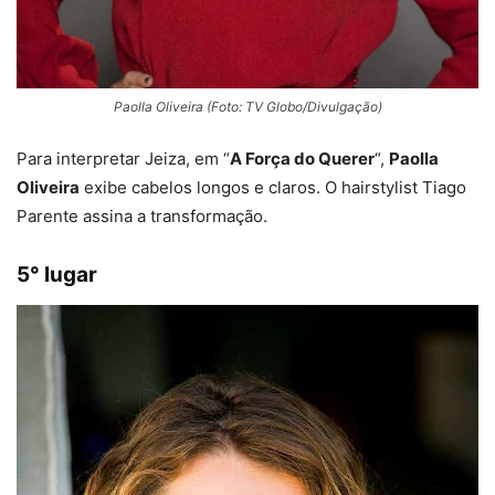
Paolla Oliveira (Foto: TV Globo/Divulgação)
Para interpretar Jeiza, em “
A Força do Querer
“,
Paolla
Oliveira
exibe cabelos longos e claros. O hairstylist Tiago
Parente assina a transformação.
5° lugar