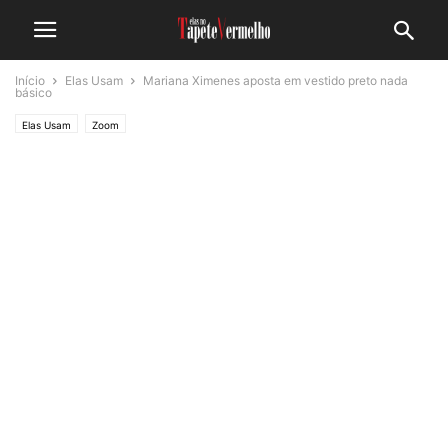
Início
Elas Usam
Mariana Ximenes aposta em vestido preto nada
básico
Elas Usam
Zoom