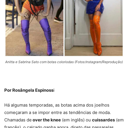
Anitta e Sabrina Sato com botas coloriodas (Fotos:Instagram/Reprodução)
Por Rosângela Espinoss
i
Há algumas temporadas, as botas acima dos joelhos
começaram a se impor entre as tendências de moda.
Chamadas de
over the knee
(em inglês) ou
cuissardes
(em
francês), o calçado ganha agora, direto das passarelas