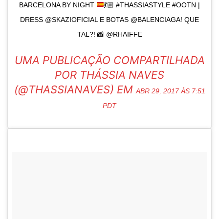
BARCELONA BY NIGHT
💃🏼
#THASSIASTYLE #OOTN |
DRESS @SKAZIOFICIAL E BOTAS @BALENCIAGA! QUE
TAL?!
📸
@RHAIFFE
UMA PUBLICAÇÃO COMPARTILHADA
POR THÁSSIA NAVES
(@THASSIANAVES) EM
ABR 29, 2017 ÀS 7:51
PDT