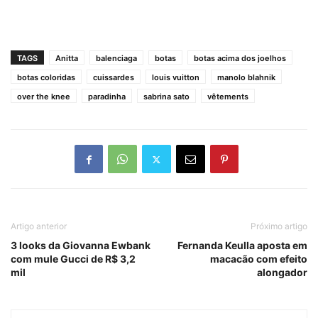
TAGS
Anitta
balenciaga
botas
botas acima dos joelhos
botas coloridas
cuissardes
louis vuitton
manolo blahnik
over the knee
paradinha
sabrina sato
vêtements
Artigo anterior
Próximo artigo
3 looks da Giovanna Ewbank
Fernanda Keulla aposta em
com mule Gucci de R$ 3,2
macacão com efeito
mil
alongador