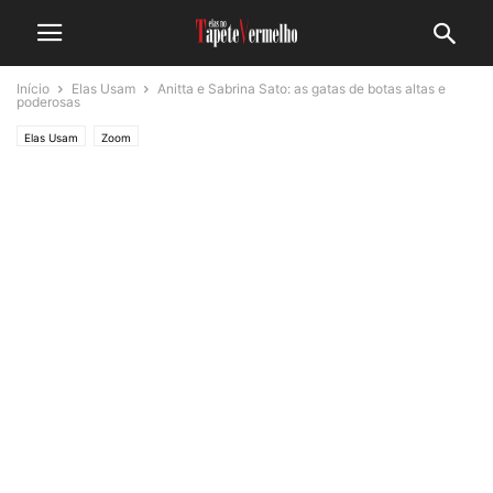
Início
Elas Usam
Anitta e Sabrina Sato: as gatas de botas altas e
poderosas
Elas Usam
Zoom