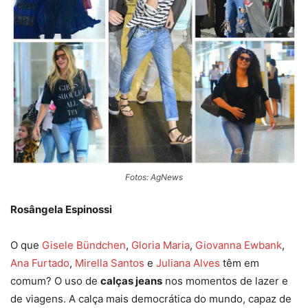
Fotos: AgNews
Rosângela Espinossi
O que
Gisele Bündchen
,
Gloria Maria
,
Giovanna Ewbank
,
Ana Furtado
,
Mirella Santos
e
Juliana Alves
têm em
comum? O uso de
calças jeans
nos momentos de lazer e
de viagens. A calça mais democrática do mundo, capaz de