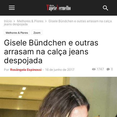
Início
Melhores & Piores
Gisele Bündchen e outras arrasam na calça
jeans despojada
Melhores & Piores
Zoom
Gisele Bündchen e outras
arrasam na calça jeans
despojada
1747
0
Por
Rosângela Espinossi
-
16 de junho de 2017