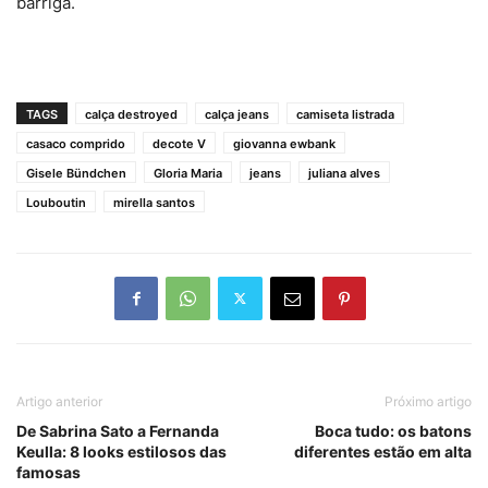
barriga.
TAGS
calça destroyed
calça jeans
camiseta listrada
casaco comprido
decote V
giovanna ewbank
Gisele Bündchen
Gloria Maria
jeans
juliana alves
Louboutin
mirella santos
Artigo anterior
Próximo artigo
De Sabrina Sato a Fernanda
Boca tudo: os batons
Keulla: 8 looks estilosos das
diferentes estão em alta
famosas