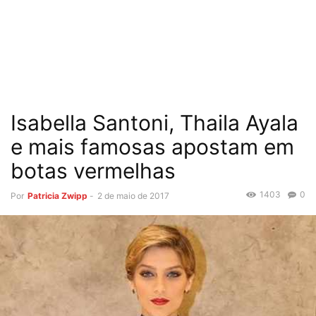
Isabella Santoni, Thaila Ayala
e mais famosas apostam em
botas vermelhas
1403
0
Por
Patricia Zwipp
-
2 de maio de 2017