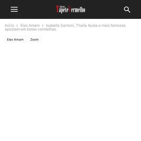
Início
Elas Amam
Isabella Santoni, Thaila Ayala e mais famosas
apostam em botas vermelhas
Elas Amam
Zoom