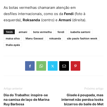
As botas vermelhas chamaram atenção em
desfiles internacionais, como os da
Fendi
(foto à
esquerda),
Roksanda
(centro) e
Armani
(direita).
TAGS
armani
bota vermelha
fendi
isabella santoni
maisa silva
Manu Gavassi
roksanda
são paulo fashion week
thaila ayala
Artigo anterior
Próximo artigo
Dia do Trabalho: inspire-se
Gisele é poupada, mas
na camisa de laço de Marina
internet não perdoa looks
Ruy Barbosa
bizarros do baile do Met