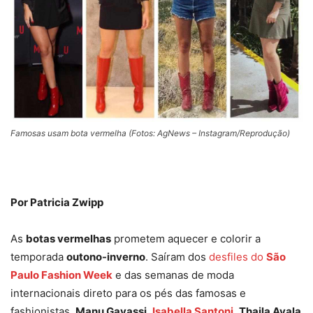
Famosas usam bota vermelha (Fotos: AgNews – Instagram/Reprodução)
Por Patricia Zwipp
As
botas vermelhas
prometem aquecer e colorir a
temporada
outono-inverno
. Saíram dos
desfiles do
São
Paulo Fashion Week
e das semanas de moda
internacionais direto para os pés das famosas e
fashionistas.
Manu Gavassi
,
Isabella Santoni
,
Thaila Ayala