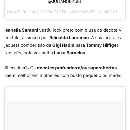
@JULIANOEZUEL
UMA PUBLICAÇÃO COMPARTILHADA POR BELLA (@ISABELLASANTONI) EM
Isabella Santoni
vestiu look preto com blusa de decote V
em tule, assinada por
Reinaldo Lourenço
. A saia preta e a
jaqueta bomber são da
Gigi Hadid para Tommy Hilfiger
.
Nos pés, bota vermelha
Luiza Barcelos.
#ficaadica3: Os
decotes profundos e/ou superabertos
caem melhor em mulheres com busto pequeno ou médio.