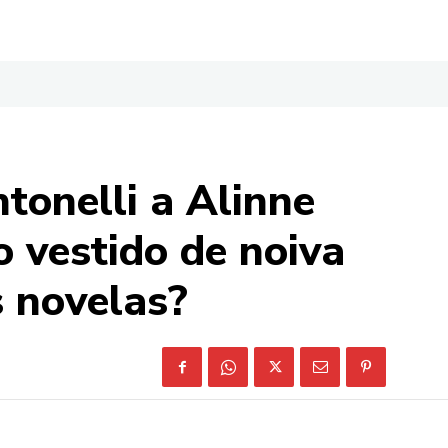
tonelli a Alinne
o vestido de noiva
s novelas?