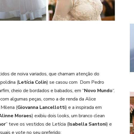
idos de noiva variados, que chamam atenção do
opoldina (
Letícia Colin
) se casou com Dom Pedro
rfim, cheio de bordados e babados, em “
Novo Mundo
“.
 com algumas peças, como a de renda da Alice
 Milena (
Giovanna Lancellotti
) e a inspirada em
Alinne Moraes
) exibiu dois looks, um branco clean
mor
” teve os vestidos de Letícia (
Isabella Santoni
) e
isuais e vote no seu preferido: