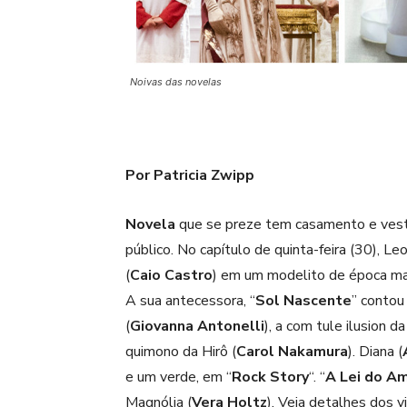
Noivas das novelas
Por Patricia Zwipp
Novela
que se preze tem casamento e vest
público. No capítulo de quinta-feira (30), Le
(
Caio Castro
) em um modelito de época ma
A sua antecessora, “
Sol Nascente
” contou
(
Giovanna Antonelli
), a com tule ilusion da
quimono da Hirô (
Carol Nakamura
). Diana (
e um verde, em “
Rock Story
“. “
A Lei do A
Magnólia (
Vera Holtz
). Veja detalhes dos v