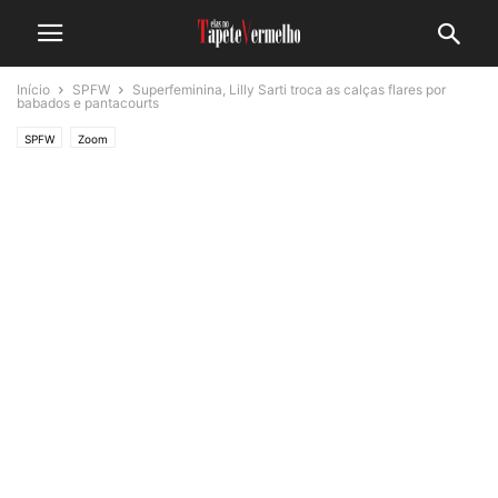
Início
SPFW
Superfeminina, Lilly Sarti troca as calças flares por
babados e pantacourts
SPFW
Zoom