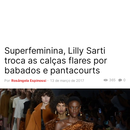
Superfeminina, Lilly Sarti
troca as calças flares por
babados e pantacourts
365
0
Por
Rosângela Espinossi
-
13 de março de 2017