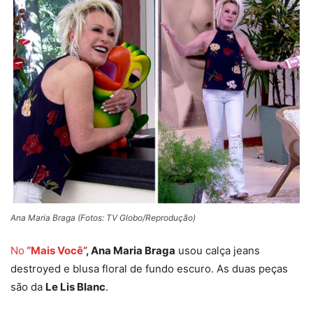
Ana Maria Braga (Fotos: TV Globo/Reprodução)
No
“Mais Você”
, Ana Maria Braga
usou calça jeans
destroyed e blusa floral de fundo escuro. As duas peças
são da
Le Lis Blanc
.