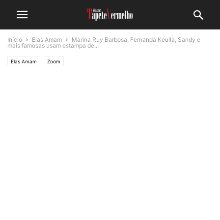
Início
Elas Amam
Marina Ruy Barbosa, Fernanda Keulla, Sandy e
mais famosas usam estampa de...
Elas Amam
Zoom