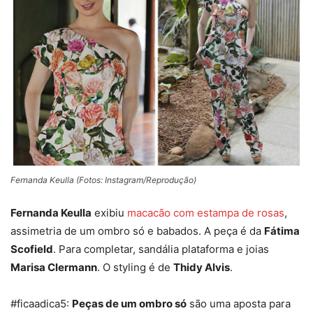
Fernanda Keulla (Fotos: Instagram/Reprodução)
Fernanda Keulla
exibiu
macacão com estampa de rosas
,
assimetria de um ombro só e babados. A peça é da
Fátima
Scofield
. Para completar, sandália plataforma e joias
Marisa Clermann
. O styling é de
Thidy Alvis
.
#ficaadica5:
Peças de um ombro só
são uma aposta para