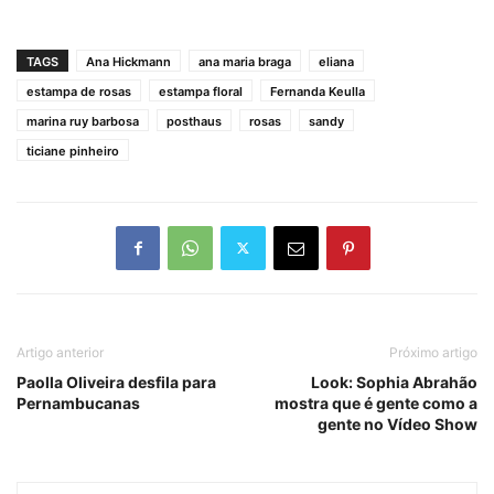
TAGS
Ana Hickmann
ana maria braga
eliana
estampa de rosas
estampa floral
Fernanda Keulla
marina ruy barbosa
posthaus
rosas
sandy
ticiane pinheiro
Artigo anterior
Próximo artigo
Paolla Oliveira desfila para
Look: Sophia Abrahão
Pernambucanas
mostra que é gente como a
gente no Vídeo Show