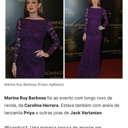
Marina Ruy Barbosa (Fotos: AgNews)
Marina Ruy Barbosa
foi ao evento com longo roxo de
renda, da
Carolina Herrera
. Estava também com
anéis de
tanzanita
Priya
e outras joias de
Jack Vartanian
.
#ficaadica3: Uma maneira segura de apostar em