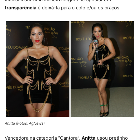
transparência
é deixá-la para o colo e/ou os braços.
Anitta (Fotos: AgNews)
Vencedora na categoria “Cantora”,
Anitta
usou pretinho