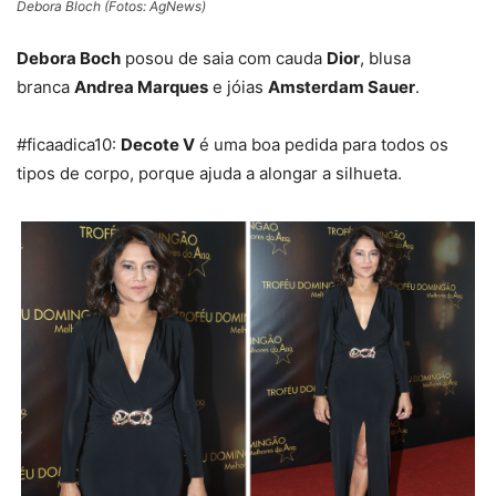
Debora Bloch (Fotos: AgNews)
Debora Boch
posou de
saia com cauda
Dior
, blusa
branca
Andrea Marques
e jóias
Amsterdam Sauer
.
#ficaadica10:
Decote V
é uma boa pedida para todos os
tipos de corpo, porque ajuda a alongar a silhueta.