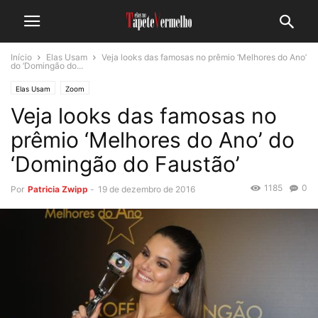
Início
Elas Usam
Veja looks das famosas no prêmio ‘Melhores do Ano’
do ‘Domingão do...
Elas Usam
Zoom
Veja looks das famosas no
prêmio ‘Melhores do Ano’ do
‘Domingão do Faustão’
1185
0
Por
Patricia Zwipp
-
19 de dezembro de 2016