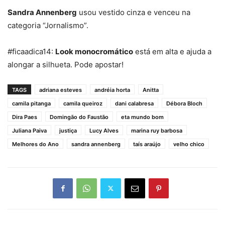
Sandra Annenberg
usou vestido cinza e venceu na
categoria “Jornalismo”.
#ficaadica14:
Look monocromático
está em alta e ajuda a
alongar a silhueta. Pode apostar!
TAGS
adriana esteves
andréia horta
Anitta
camila pitanga
camila queiroz
dani calabresa
Débora Bloch
Dira Paes
Domingão do Faustão
eta mundo bom
Juliana Paiva
justiça
Lucy Alves
marina ruy barbosa
Melhores do Ano
sandra annenberg
taís araújo
velho chico