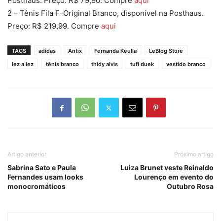
Posthaus. Preço: R$ 79,90. Compre
aqui
2 – Tênis Fila F-Original Branco, disponível na Posthaus.
Preço: R$ 219,99. Compre
aqui
TAGS
adidas
Antix
Fernanda Keulla
LeBlog Store
lez a lez
tênis branco
thidy alvis
tufi duek
vestido branco
Artigo anterior
Próximo artigo
Sabrina Sato e Paula
Luiza Brunet veste Reinaldo
Fernandes usam looks
Lourenço em evento do
monocromáticos
Outubro Rosa