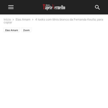
Início
Elas Amam
4 looks com tênis branco da Fernanda Keulla; para
copiar
Elas Amam
Zoom