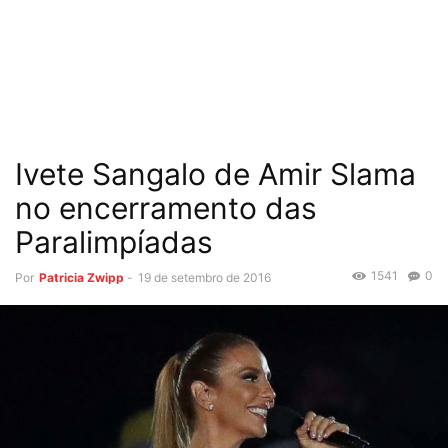
Ivete Sangalo de Amir Slama
no encerramento das
Paralimpíadas
1541
0
Por
Patricia Zwipp
-
19 de setembro de 2016