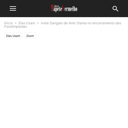
Início
Elas Usam
Ivete Sangalo de Amir Slama no encerramento das
Paralimpíadas
Elas Usam
Zoom