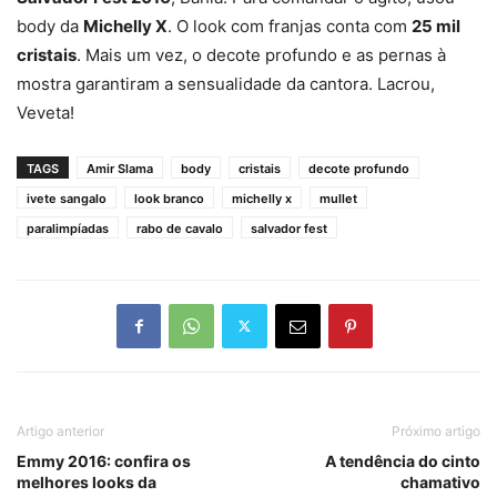
body da
Michelly X
. O look com franjas conta com
25 mil
cristais
. Mais um vez, o decote profundo e as pernas à
mostra garantiram a sensualidade da cantora. Lacrou,
Veveta!
TAGS
Amir Slama
body
cristais
decote profundo
ivete sangalo
look branco
michelly x
mullet
paralimpíadas
rabo de cavalo
salvador fest
Artigo anterior
Próximo artigo
Emmy 2016: confira os
A tendência do cinto
melhores looks da
chamativo