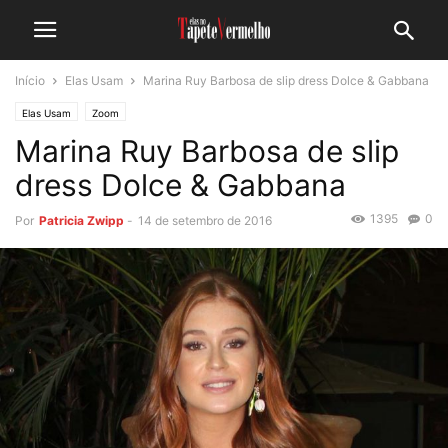
Início
Elas Usam
Marina Ruy Barbosa de slip dress Dolce & Gabbana
Elas Usam
Zoom
Marina Ruy Barbosa de slip
dress Dolce & Gabbana
1395
0
Por
Patricia Zwipp
-
14 de setembro de 2016