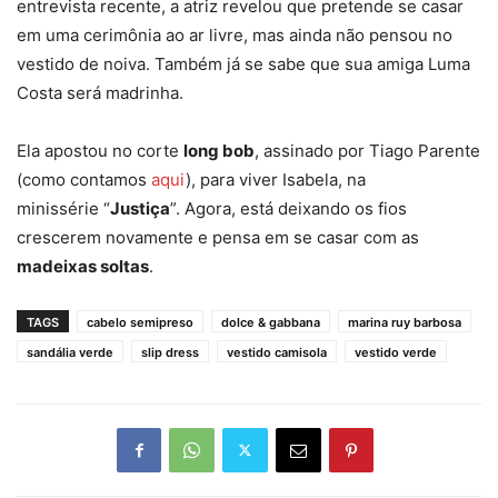
entrevista recente, a atriz revelou que pretende se casar
em uma cerimônia ao ar livre, mas ainda não pensou no
vestido de noiva. Também já se sabe que sua amiga Luma
Costa será madrinha.
Ela apostou no corte
long bob
, assinado por Tiago Parente
(como contamos
aqui
), para viver Isabela, na
minissérie “
Justiça
”. Agora, está deixando os fios
crescerem novamente e pensa em se casar com as
madeixas soltas
.
TAGS
cabelo semipreso
dolce & gabbana
marina ruy barbosa
sandália verde
slip dress
vestido camisola
vestido verde