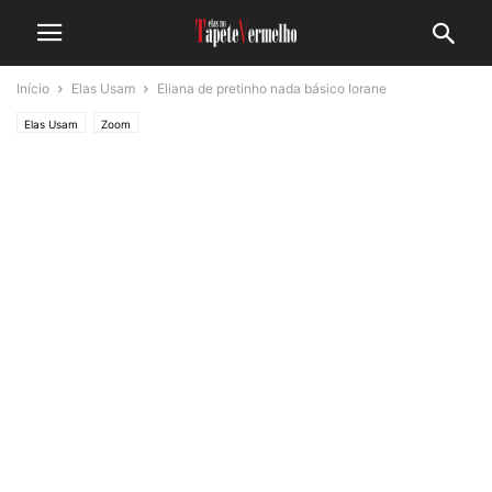
Início
Elas Usam
Eliana de pretinho nada básico Iorane
Elas Usam
Zoom