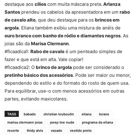
destaque aos
cílios
com muita máscara preta.
Arlanza
Santos
prendeu os cabelos da apresentadora em um
rabo
de cavalo alto
, que deu destaque para os
brincos em
argola
. Eliana também exibiu uma mistura de anéis de
ouro branco com banho de ródio e diamantes negros
. As
joias são da
Marisa Clermann
.
#ficaadica1:
Rabo de cavalo
é um penteado simples de
fazer e que está em alta. Vale copiar!
#ficaadica2: O
brinco de argola
pode ser considerado o
pretinho básico dos acessórios
. Pode ser maior ou menor,
dependendo do estilo e do formato do rosto de quem usa.
Para equilibrar, use-o com menos acessórios em outras
partes, evitando maxicolares.
TAGS
babado
christian louboutin
eliana
Iorane
marisa clermann joias
peep toe nude
programa da eliana
recorte
thidy alvis
vazado
vestido preto