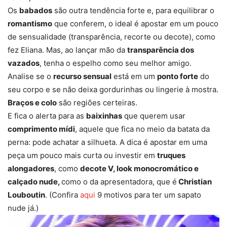
Os
babados
são outra tendência forte e, para equilibrar o
romantismo
que conferem, o ideal é apostar em um pouco
de sensualidade (transparência, recorte ou decote), como
fez Eliana. Mas, ao lançar mão da
transparência dos
vazados
, tenha o espelho como seu melhor amigo.
Analise se o
recurso sensual
está em um
ponto forte
do
seu corpo e se não deixa gordurinhas ou lingerie à mostra.
Braços e colo
são regiões certeiras.
E fica o alerta para as
baixinhas
que querem usar
comprimento mídi
, aquele que fica no meio da batata da
perna: pode achatar a silhueta. A dica é apostar em uma
peça um pouco mais curta ou investir em
truques
alongadores
, como
decote V, look monocromático e
calçado nude,
como o da apresentadora, que é
Christian
Louboutin
. (Confira
aqui
9 motivos para ter um sapato
nude já.)