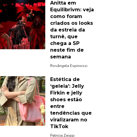
Anitta em
Equilibrivm: veja
como foram
criados os looks
da estreia da
turnê, que
chega a SP
neste fim de
semana
Rosângela Espinossi
Estética de
‘geleia’: Jelly
Firkin e jelly
shoes estão
entre
tendências que
viralizaram no
TikTok
Patricia Zwipp