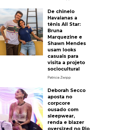
De chinelo
Havaianas a
tênis All Star:
Bruna
Marquezine e
Shawn Mendes
usam looks
casuais para
visita a projeto
sociocultural
Patricia Zwipp
Deborah Secco
aposta no
corpcore
ousado com
sleepwear,
renda e blazer
oversized no Rio