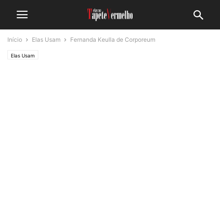
Início
Elas Usam
Fernanda Keulla de Corporeum
Elas Usam