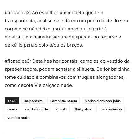
#ficaadica2: Ao escolher um modelo que tem
transparência, analise se está em um ponto forte do seu
corpo e se não deixa gordurinhas ou lingerie à
mostra. Uma maneira segura de apostar no recurso é
deixá-lo para o colo e/ou os braços.
#ficaadica3: Detalhes horizontais, como os do vestido da
apresentadora, podem achatar a silhueta. Se for baixinha,
tome cuidado e combine-os com truques alongadores,
como decote V e calçado nude.
TAGS
corporeum
Fernanda Keulla
marisa clermann joias
renda
sandália nude
schutz
thidy alvis
transparência
vestido nude