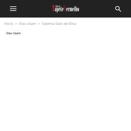
Início
Elas Usam
Sabrina Sato de Ellus
Elas Usam