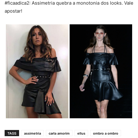
#ficaadica2: Assimetria quebra a monotonia dos looks. Vale
apostar!
TAGS
assimetria
carla amorim
ellus
ombro a ombro