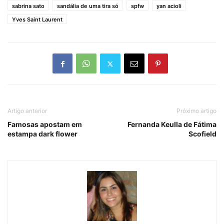
sabrina sato
sandália de uma tira só
spfw
yan acioli
Yves Saint Laurent
Artigo anterior
Próximo artigo
Famosas apostam em
Fernanda Keulla de Fátima
estampa dark flower
Scofield