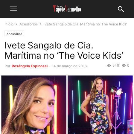
Início
Acessórios
Ivete Sangalo de Cia. Marítima no ‘The Voice Kids’
Acessórios
Ivete Sangalo de Cia.
Marítima no ‘The Voice Kids’
549
0
Por
Rosângela Espinossi
-
14 de março de 2016