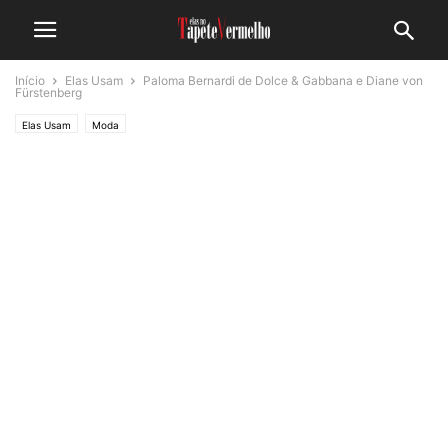
Início
Elas Usam
Paloma Bernardi de Dolce & Gabbana e Diane von
Fürstenberg
Elas Usam
Moda