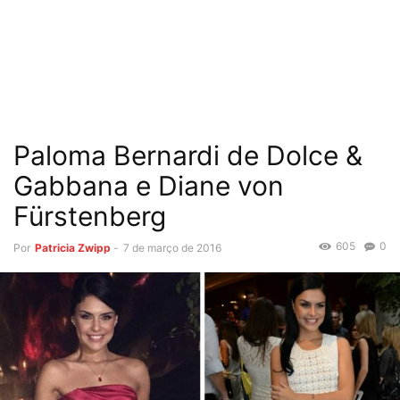
Paloma Bernardi de Dolce &
Gabbana e Diane von
Fürstenberg
605
0
Por
Patricia Zwipp
-
7 de março de 2016