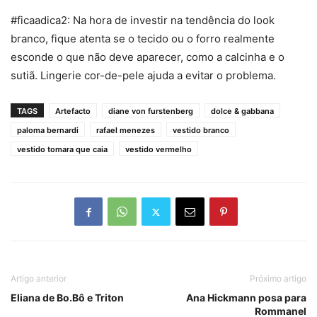
#ficaadica2: Na hora de investir na tendência do look
branco, fique atenta se o tecido ou o forro realmente
esconde o que não deve aparecer, como a calcinha e o
sutiã. Lingerie cor-de-pele ajuda a evitar o problema.
TAGS
Artefacto
diane von furstenberg
dolce & gabbana
paloma bernardi
rafael menezes
vestido branco
vestido tomara que caia
vestido vermelho
Artigo anterior
Próximo artigo
Eliana de Bo.Bô e Triton
Ana Hickmann posa para
Rommanel