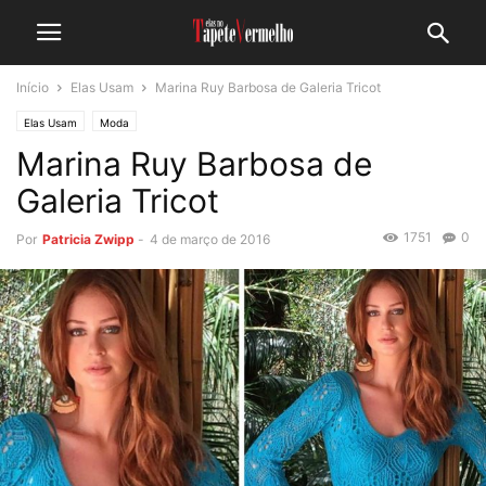
Início
Elas Usam
Marina Ruy Barbosa de Galeria Tricot
Elas Usam
Moda
Marina Ruy Barbosa de
Galeria Tricot
1751
0
Por
Patricia Zwipp
-
4 de março de 2016