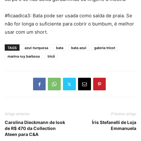
#ficaadica3: Bata pode ser usada como saída de praia. Se
não for longa o suficiente para cobrir o bumbum, é melhor
usar com um short.
TAGS
azul-turquesa
bata
bata azul
galeria tricot
marina ruy barbosa
tricô
Artigo anterior
Próximo artigo
Carolina Dieckmann de look
Íris Stefanelli de Loja
de R$ 470 da Collection
Emmanuela
Ateen para C&A