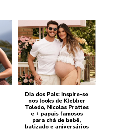
Dia dos Pais: inspire-se
s
nos looks de Klebber
Toledo, Nicolas Prattes
s
e + papais famosos
para chá de bebê,
batizado e aniversários