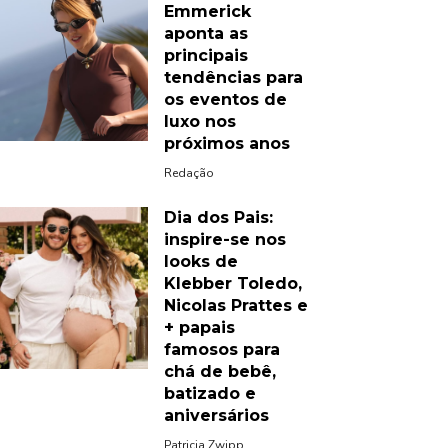
Emmerick
aponta as
principais
tendências para
os eventos de
luxo nos
próximos anos
Redação
Dia dos Pais:
inspire-se nos
looks de
Klebber Toledo,
Nicolas Prattes e
+ papais
famosos para
chá de bebê,
batizado e
aniversários
Patricia Zwipp