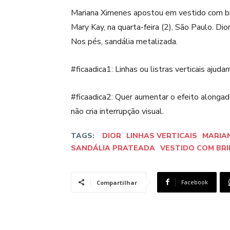
Mariana Ximenes apostou em vestido com bri
Mary Kay, na quarta-feira (2), São Paulo. Di
Nos pés, sandália metalizada.
#ficaadica1: Linhas ou listras verticais ajuda
#ficaadica2: Quer aumentar o efeito alonga
não cria interrupção visual.
TAGS:
DIOR
LINHAS VERTICAIS
MARIA
SANDÁLIA PRATEADA
VESTIDO COM BR
Facebook
Compartilhar