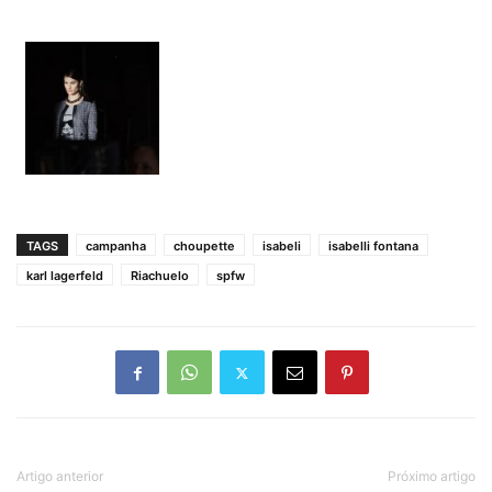
TAGS
campanha
choupette
isabeli
isabelli fontana
karl lagerfeld
Riachuelo
spfw
Artigo anterior
Próximo artigo