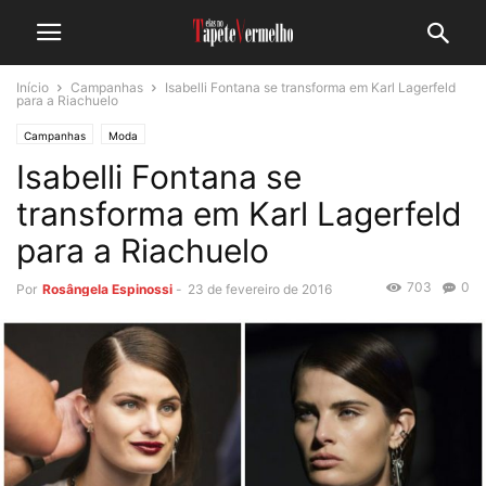
Início
Campanhas
Isabelli Fontana se transforma em Karl Lagerfeld
para a Riachuelo
Campanhas
Moda
Isabelli Fontana se
transforma em Karl Lagerfeld
para a Riachuelo
703
0
Por
Rosângela Espinossi
-
23 de fevereiro de 2016