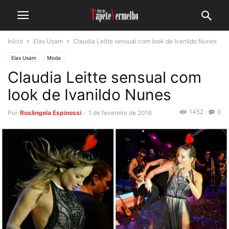
Início
Elas Usam
Claudia Leitte sensual com look de Ivanildo Nunes
Elas Usam
Moda
Claudia Leitte sensual com
look de Ivanildo Nunes
1452
0
Por
Rosângela Espinossi
-
1 de fevereiro de 2016