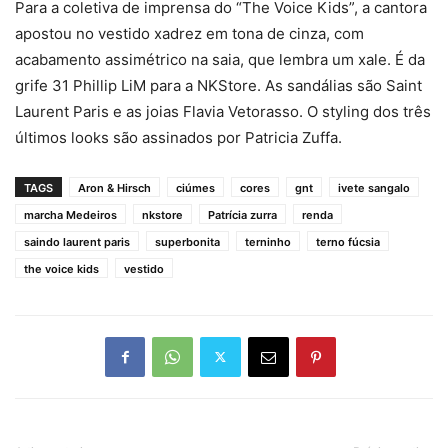
Para a coletiva de imprensa do “The Voice Kids”, a cantora
apostou no vestido xadrez em tona de cinza, com
acabamento assimétrico na saia, que lembra um xale. É da
grife 31 Phillip LiM para a NKStore. As sandálias são Saint
Laurent Paris e as joias Flavia Vetorasso. O styling dos três
últimos looks são assinados por Patricia Zuffa.
TAGS
Aron & Hirsch
ciúmes
cores
gnt
ivete sangalo
marcha Medeiros
nkstore
Patrícia zurra
renda
saindo laurent paris
superbonita
terninho
terno fúcsia
the voice kids
vestido