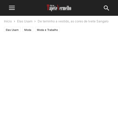
Início
Elas Usam
De terninho a vestido, as cores de Ivete Sangalo
Elas Usam
Moda
Moda e Trabalho