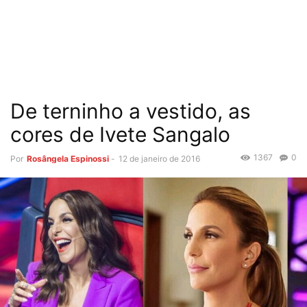
De terninho a vestido, as
cores de Ivete Sangalo
1367
0
Por
Rosângela Espinossi
-
12 de janeiro de 2016