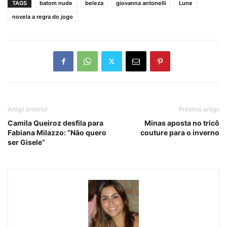
TAGS
batom nude
beleza
giovanna antonelli
Lune
novela a regra do jogo
Artigo anterior
Próximo artigo
Camila Queiroz desfila para
Minas aposta no tricô
Fabiana Milazzo: “Não quero
couture para o inverno
ser Gisele”