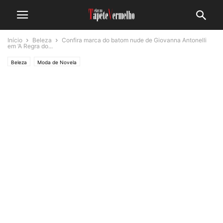
Início
Beleza
Confira marca do batom nude de Giovanna Antonelli
em ‘A Regra do...
Beleza
Moda de Novela