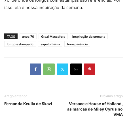
70, de onde os longos com estampas são referências. Por
isso, ela é nossa inspiração da semana.
TAGS
anos 70
Grazi Massafera
inspiração da semana
longo estampado
sapato baixo
transparência
Artigo anterior
Próximo artigo
Fernanda Keulla de Skazi
Versace e House of Holland,
as marcas de Miley Cyrus no
VMA