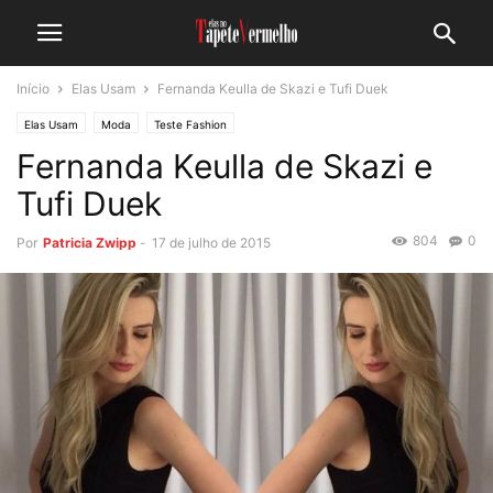
Início
Elas Usam
Fernanda Keulla de Skazi e Tufi Duek
Elas Usam
Moda
Teste Fashion
Fernanda Keulla de Skazi e
Tufi Duek
804
0
Por
Patricia Zwipp
-
17 de julho de 2015