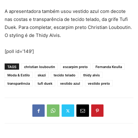
A apresentadora também usou vestido azul com decote
nas costas e transparência de tecido telado, da grife Tufi
Duek. Para completar, escarpim preto Christian Louboutin.
O styling é de Thidy Alvis.
[poll id=’149′]
TAGS
christian louboutin
escarpim preto
Fernanda Keulla
Moda & Estilo
skazi
tecido telado
thidy alvis
transparência
tufi duek
vestido azul
vestido preto