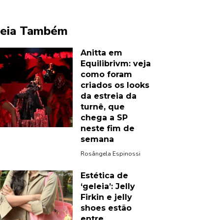
eia Também
Anitta em
Equilibrivm: veja
como foram
criados os looks
da estreia da
turnê, que
chega a SP
neste fim de
semana
Rosângela Espinossi
Estética de
‘geleia’: Jelly
Firkin e jelly
shoes estão
entre