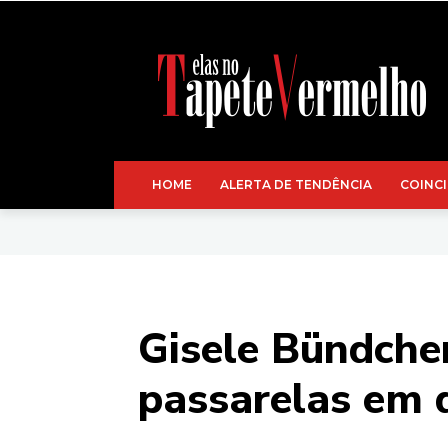
HOME
ALERTA DE TENDÊNCIA
COINCI
Gisele Bündche
passarelas em d