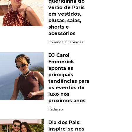
queridinha do
verão de Paris
em vestidos,
blusas, saias,
shorts e
acessórios
Rosângela Espinossi
DJ Carol
Emmerick
aponta as
principais
tendências para
os eventos de
luxo nos
próximos anos
Redação
Dia dos Pais:
inspire-se nos