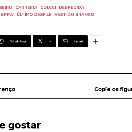
BEIRO
CARREIRA
COLCCI
DESPEDIDA
SPFW
ÚLTIMO DESFILE
VESTIDO BRANCO
WhatsApp
X
Email
urenço
Copie os figu
e gostar