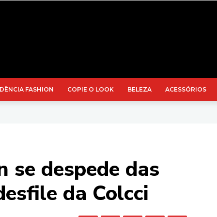
DÊNCIA FASHION
COPIE O LOOK
BELEZA
ACESSÓRIOS
n se despede das
esfile da Colcci