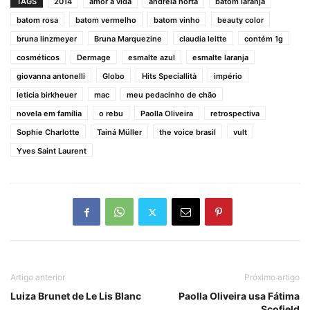
TAGS
2014
amor à vida
andréia horta
batom laranja
batom rosa
batom vermelho
batom vinho
beauty color
bruna linzmeyer
Bruna Marquezine
claudia leitte
contém 1g
cosméticos
Dermage
esmalte azul
esmalte laranja
giovanna antonelli
Globo
Hits Speciallità
império
leticia birkheuer
mac
meu pedacinho de chão
novela em família
o rebu
Paolla Oliveira
retrospectiva
Sophie Charlotte
Tainá Müller
the voice brasil
vult
Yves Saint Laurent
Artigo anterior
Próximo artigo
Luiza Brunet de Le Lis Blanc
Paolla Oliveira usa Fátima
Scofield