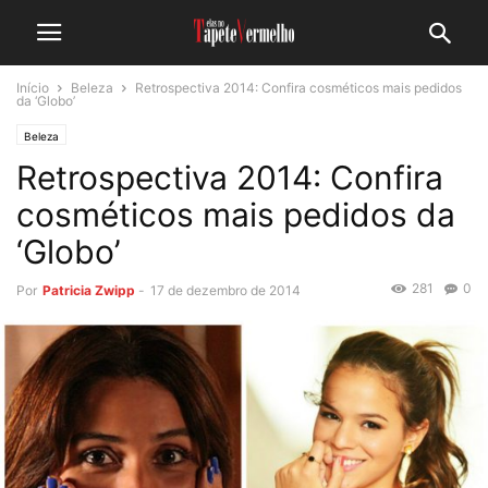
Início
Beleza
Retrospectiva 2014: Confira cosméticos mais pedidos
da ‘Globo’
Beleza
Retrospectiva 2014: Confira
cosméticos mais pedidos da
‘Globo’
281
0
Por
Patricia Zwipp
-
17 de dezembro de 2014