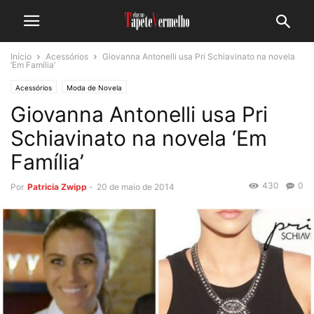
Início
Acessórios
Giovanna Antonelli usa Pri Schiavinato na novela
‘Em Família’
Acessórios
Moda de Novela
Giovanna Antonelli usa Pri
Schiavinato na novela ‘Em
Família’
430
0
Por
Patricia Zwipp
-
20 de maio de 2014