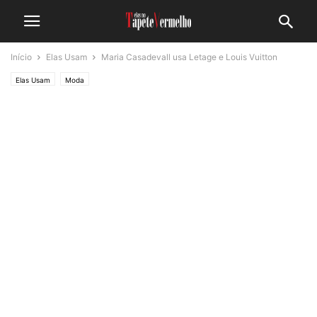
Início
Elas Usam
Maria Casadevall usa Letage e Louis Vuitton
Elas Usam
Moda