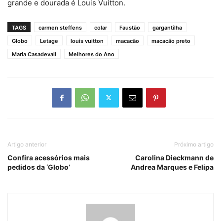
grande e dourada é Louis Vuitton.
TAGS
carmen steffens
colar
Faustão
gargantilha
Globo
Letage
louis vuitton
macacão
macacão preto
Maria Casadevall
Melhores do Ano
Artigo anterior
Próximo artigo
Confira acessórios mais
Carolina Dieckmann de
pedidos da ‘Globo’
Andrea Marques e Felipa