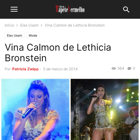
Início
Elas Usam
Vina Calmon de Lethicia Bronstein
Elas Usam
Moda
Vina Calmon de Lethicia
Bronstein
564
0
Por
Patricia Zwipp
-
5 de março de 2014