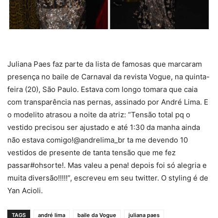
Juliana Paes faz parte da lista de famosas que marcaram
presença no baile de Carnaval da revista Vogue, na quinta-
feira (20), São Paulo. Estava com longo tomara que caia
com transparência nas pernas, assinado por André Lima. E
o modelito atrasou a noite da atriz: “Tensão total pq o
vestido precisou ser ajustado e até 1:30 da manha ainda
não estava comigo!@andrelima_br ta me devendo 10
vestidos de presente de tanta tensão que me fez
passar#ohsorte!. Mas valeu a pena! depois foi só alegria e
muita diversão!!!!!”, escreveu em seu twitter. O styling é de
Yan Acioli.
TAGS
andré lima
baile da Vogue
juliana paes