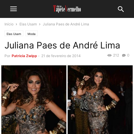
Início
Elas Usam
Juliana Paes de André Lima
Elas Usam
Moda
Juliana Paes de André Lima
212
0
Por
Patricia Zwipp
-
21 de fevereiro de 2014