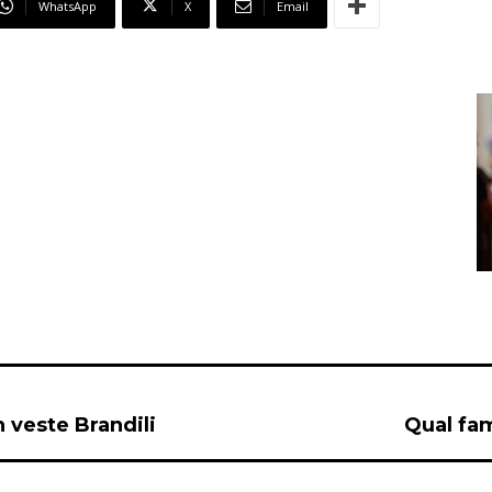
WhatsApp
X
Email
 veste Brandili
Qual fam