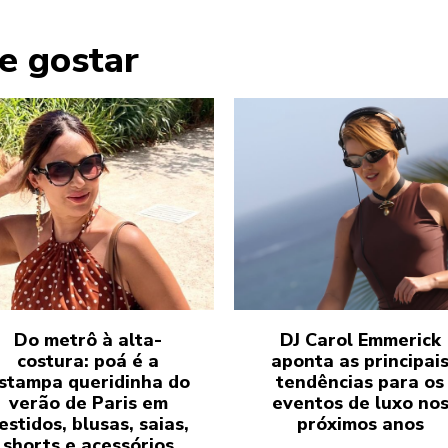
e gostar
Do metrô à alta-
DJ Carol Emmerick
costura: poá é a
aponta as principai
stampa queridinha do
tendências para os
verão de Paris em
eventos de luxo no
estidos, blusas, saias,
próximos anos
shorts e acessórios