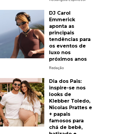
DJ Carol
Emmerick
aponta as
principais
tendências para
os eventos de
luxo nos
próximos anos
Redação
Dia dos Pais:
inspire-se nos
looks de
Klebber Toledo,
Nicolas Prattes e
+ papais
famosos para
chá de bebê,
batizado e