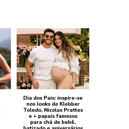
Dia dos Pais: inspire-se
s
nos looks de Klebber
Toledo, Nicolas Prattes
s
e + papais famosos
para chá de bebê,
batizado e aniversários