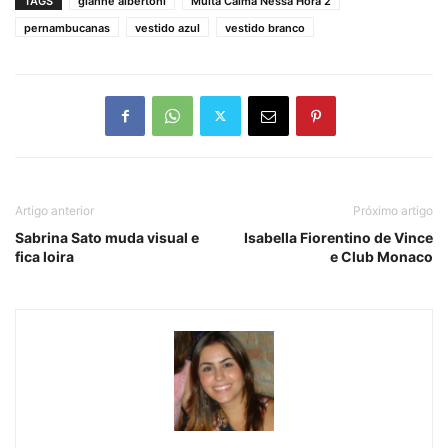
TAGS
gianne albertoni
Muita Calma Nessa Hora 2
pernambucanas
vestido azul
vestido branco
Artigo anterior
Próximo artigo
Sabrina Sato muda visual e
Isabella Fiorentino de Vince
fica loira
e Club Monaco