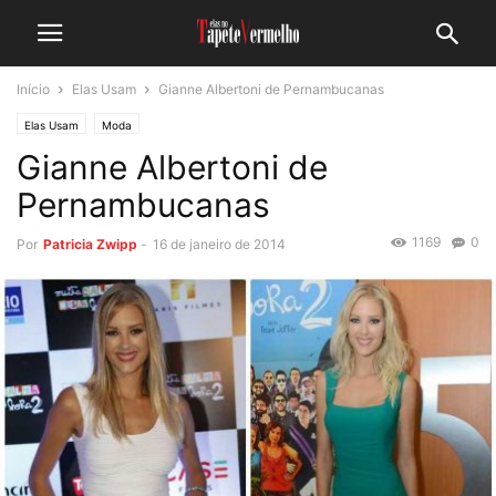
Início
Elas Usam
Gianne Albertoni de Pernambucanas
Elas Usam
Moda
Gianne Albertoni de
Pernambucanas
1169
0
Por
Patricia Zwipp
-
16 de janeiro de 2014