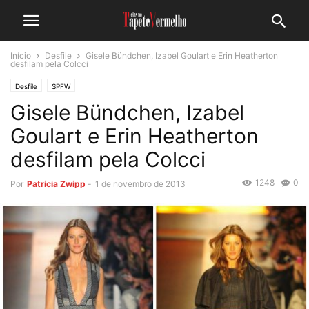
Início
Desfile
Gisele Bündchen, Izabel Goulart e Erin Heatherton
desfilam pela Colcci
Desfile
SPFW
Gisele Bündchen, Izabel
Goulart e Erin Heatherton
desfilam pela Colcci
1248
0
Por
Patricia Zwipp
-
1 de novembro de 2013