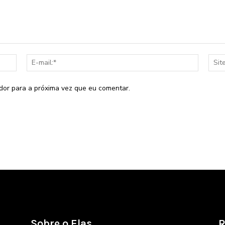
Nome:*
E-
mail:*
dor para a próxima vez que eu comentar.
Sobre o Elas
R