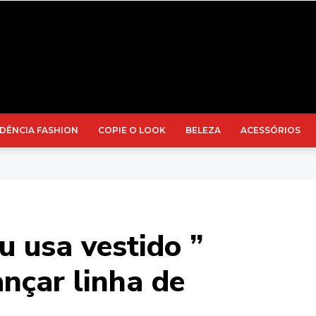
DÊNCIA FASHION
COPIE O LOOK
BELEZA
ACESSÓRIOS
u usa vestido ”
ançar linha de