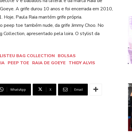
 decote V e babados na lateral é da marca Raia de
 Goeye. A grife durou 10 anos e foi encerrada em 2010,
 Hoje, Paula Raia mantém grife própria.
to peep toe também nude, da grife Jimmy Choo. No
 Collection, apresentado pela loira. O stylist da
LISTEU BAG COLLECTION
BOLSAS
IA
PEEP TOE
RAIA DE GOEYE
THIDY ALVIS
WhatsApp
X
Email