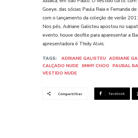
Judaica, em São Paulo. O vestido curto, com
Goeye, das sócias Paula Raia e Fernanda de
com o lançamento da coleção de verão 2011.
Nos pés, Adriane Galisteu apostou no sapa
evento, houve desfile para aparesentar a Bag
apresentadora é Thidy Alvis.
TAGS:
ADRIANE GALISTEU
ADRIANE GA
CALÇADO NUDE
JIMMY CHOO
PAURAL RA
VESTIDO NUDE
Facebook
Compartilhar