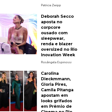
Patricia Zwipp
Deborah Secco
aposta no
corpcore
ousado com
sleepwear,
renda e blazer
oversized no Rio
Inovation Week
Rosângela Espinossi
Carolina
Dieckmmann,
Gloria Pires,
Camila Pitanga
apostam em
looks grifados
em Prêmio de
Cinema no Rio