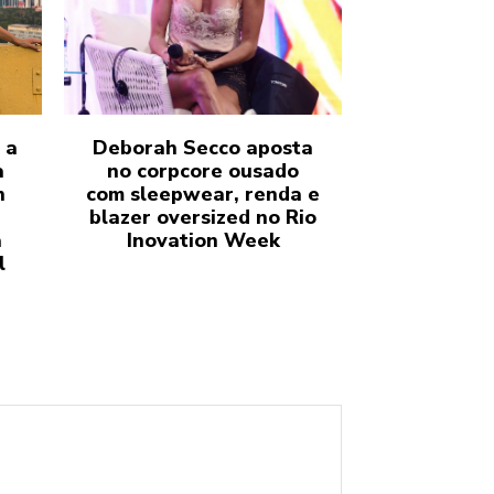
 a
Deborah Secco aposta
a
no corpcore ousado
n
com sleepwear, renda e
blazer oversized no Rio
a
Inovation Week
l