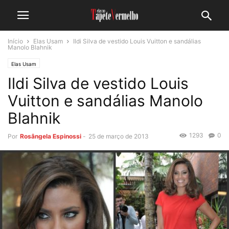
Início
Elas Usam
Ildi Silva de vestido Louis Vuitton e sandálias
Manolo Blahnik
Elas Usam
Ildi Silva de vestido Louis
Vuitton e sandálias Manolo
Blahnik
1293
0
Por
Rosângela Espinossi
-
25 de março de 2013