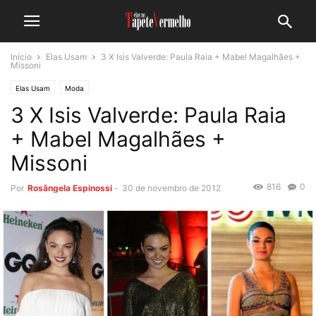
Início
Elas Usam
3 X Isis Valverde: Paula Raia + Mabel Magalhães +
Missoni
Elas Usam
Moda
3 X Isis Valverde: Paula Raia
+ Mabel Magalhães +
Missoni
816
0
Por
Rosângela Espinossi
-
30 de novembro de 2012