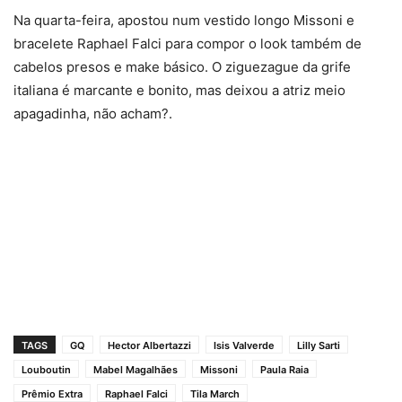
Na quarta-feira, apostou num vestido longo Missoni e
bracelete Raphael Falci para compor o look também de
cabelos presos e make básico. O ziguezague da grife
italiana é marcante e bonito, mas deixou a atriz meio
apagadinha, não acham?.
TAGS
GQ
Hector Albertazzi
Isis Valverde
Lilly Sarti
Louboutin
Mabel Magalhães
Missoni
Paula Raia
Prêmio Extra
Raphael Falci
Tila March