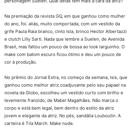
personagem Suelen. Qual delas tem mais a cara da atriz?
Na premiação da revista GQ, em que ganhou como mulher
do ano, foi. aliás, muito comportada, com um vestido da
grife Paula Raia branco, cinto Isla, brinco Hector Albertazzi
e clutch Lilly Sarti. Nada que lembre a Suelen, de Avenida
Brasil, mas faltou um pouco de bossa ao look larguinho. O
make com batom escuro ficou ótimo e deu um pouco de
cor à produção.
No prêmio do Jornal Extra, no começo da semana, Isis, que
ganhou como melhor atriz coadjuvante pelo seu papael na
novela da Globo, escolheu um vestido curto com brilho e
levemente franzido, de Mabel Magalhães. Não marca o
corpo e está bem legal, bem dentro do estilo da atriz
jovem e elegante da atriz. No pés, sandália Louboutin. A
carteira é Tila March. Make nude.