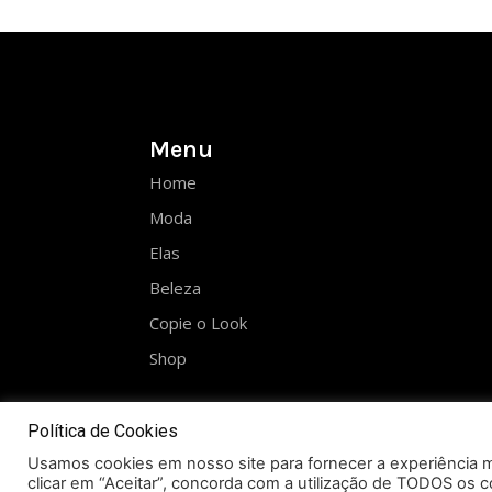
Menu
Home
Moda
Elas
Beleza
Copie o Look
Shop
Política de Cookies
Usamos cookies em nosso site para fornecer a experiência ma
clicar em “Aceitar”, concorda com a utilização de TODOS os c