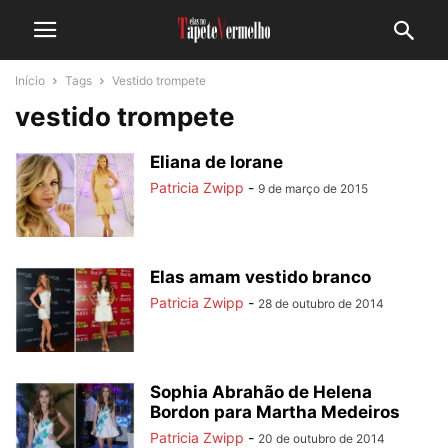
Início
Tags
Vestido trompete
vestido trompete
Eliana de Iorane
Patricia Zwipp
-
9 de março de 2015
Elas amam vestido branco
Patricia Zwipp
-
28 de outubro de 2014
Sophia Abrahão de Helena
Bordon para Martha Medeiros
Patricia Zwipp
-
20 de outubro de 2014