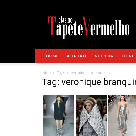
HOME
ALERTA DE TENDÊNCIA
COINCI
Início
Tags
Veronique branquinho
Tag: veronique branqu