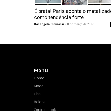
É prata! Paris aponta o metalizad
como tendência forte
Rosângela Espinossi
-
8 de março de 2017
Menu
Home
Moda
Elas
Beleza
Copie o Look