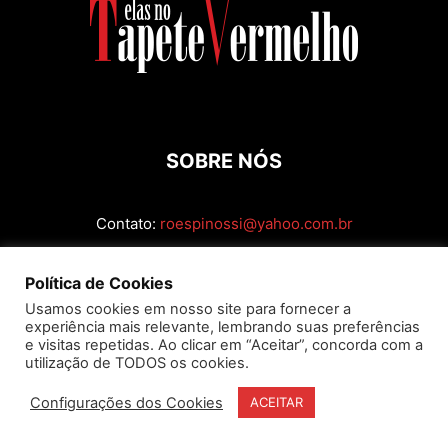
SOBRE NÓS
Contato:
roespinossi@yahoo.com.br
SIGA
Política de Cookies
Usamos cookies em nosso site para fornecer a
experiência mais relevante, lembrando suas preferências
e visitas repetidas. Ao clicar em “Aceitar”, concorda com a
utilização de TODOS os cookies.
Configurações dos Cookies
ACEITAR