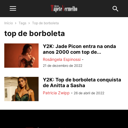
Início
Tags
Top de borboleta
top de borboleta
Y2K: Jade Picon entra na onda
anos 2000 com top de...
Rosângela Espinossi
-
21 de dezembro de 2022
Y2K: Top de borboleta conquista
de Anitta a Sasha
Patricia Zwipp
-
26 de abril de 2022